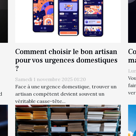
Comment choisir le bon artisan
Co
pour vos urgences domestiques
ma
?
Lun
Vou
Samedi 1 novembre 2025 01:20
fai
Face à une urgence domestique, trouver un
ver
d
artisan compétent devient souvent un
véritable casse-tête...