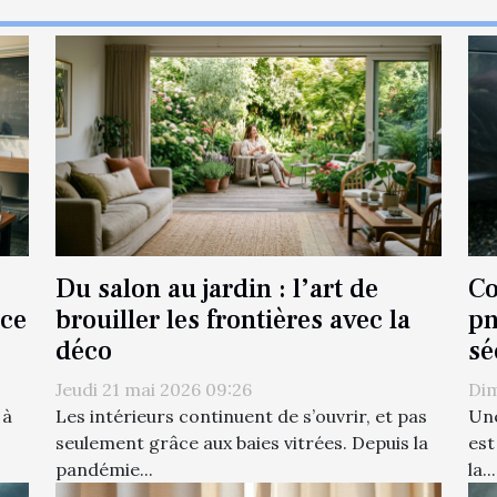
Du salon au jardin : l’art de
Co
nce
brouiller les frontières avec la
pn
déco
sé
Jeudi 21 mai 2026 09:26
Dim
 à
Les intérieurs continuent de s’ouvrir, et pas
Une
seulement grâce aux baies vitrées. Depuis la
est
pandémie...
la...