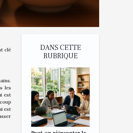
DANS CETTE
t clé
RUBRIQUE
ains.
s les
i est
ucoup
i est
usser