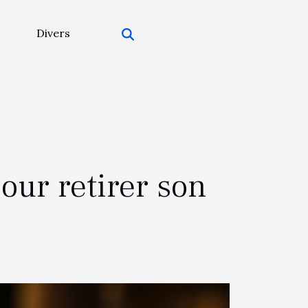
Divers
our retirer son