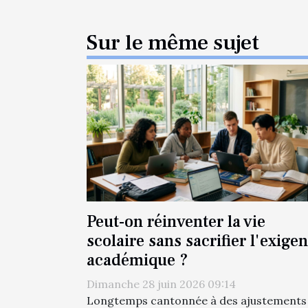
Sur le même sujet
Peut-on réinventer la vie
scolaire sans sacrifier l'exige
académique ?
Dimanche 28 juin 2026 09:14
Longtemps cantonnée à des ajustements