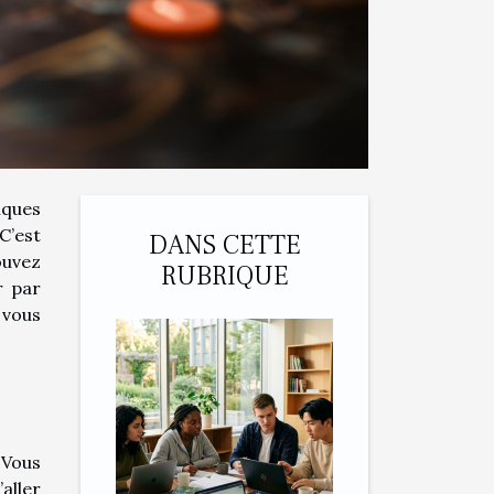
lques
C’est
DANS CETTE
ouvez
RUBRIQUE
r par
 vous
 Vous
aller