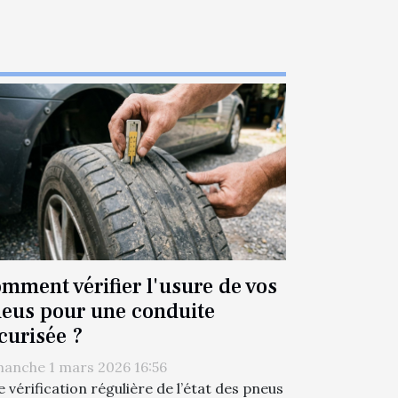
mment vérifier l'usure de vos
eus pour une conduite
curisée ?
anche 1 mars 2026 16:56
 vérification régulière de l’état des pneus