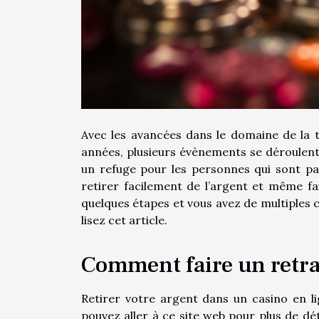
Avec les avancées dans le domaine de la te
années, plusieurs évènements se déroulent 
un refuge pour les personnes qui sont p
retirer facilement de l’argent et même fai
quelques étapes et vous avez de multiples c
lisez cet article.
Comment faire un retrai
Retirer votre argent dans un casino en li
pouvez
aller à ce site web
pour plus de déta