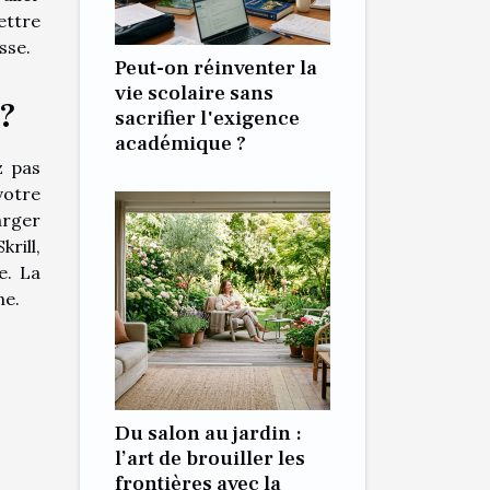
ettre
sse.
Peut-on réinventer la
vie scolaire sans
 ?
sacrifier l'exigence
académique ?
z pas
votre
arger
rill,
e. La
ne.
Du salon au jardin :
l’art de brouiller les
frontières avec la