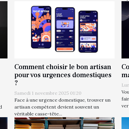
Comment choisir le bon artisan
Co
pour vos urgences domestiques
ma
?
Lun
Vou
Samedi 1 novembre 2025 01:20
fai
Face à une urgence domestique, trouver un
ver
d
artisan compétent devient souvent un
véritable casse-tête...