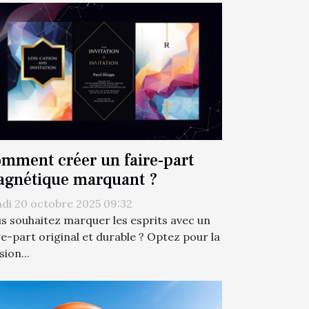
mment créer un faire-part
gnétique marquant ?
di 20 octobre 2025 09:32
s souhaitez marquer les esprits avec un
re-part original et durable ? Optez pour la
sion...