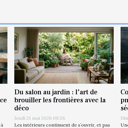
Du salon au jardin : l’art de
Co
nce
brouiller les frontières avec la
pn
déco
sé
Jeudi 21 mai 2026 09:26
Dim
 à
Les intérieurs continuent de s’ouvrir, et pas
Une