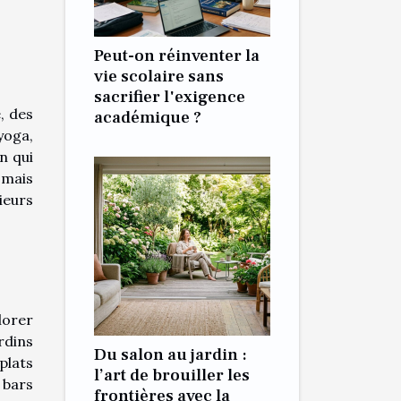
Peut-on réinventer la
vie scolaire sans
sacrifier l'exigence
e, des
académique ?
yoga,
n qui
 mais
ieurs
lorer
rdins
Du salon au jardin :
plats
l’art de brouiller les
 bars
frontières avec la