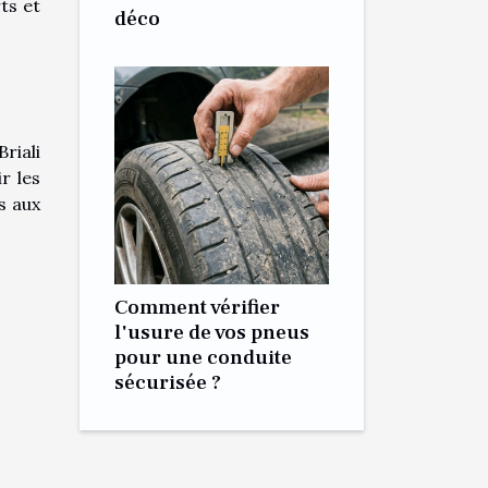
rts et
déco
riali
r les
s aux
Comment vérifier
l'usure de vos pneus
pour une conduite
sécurisée ?