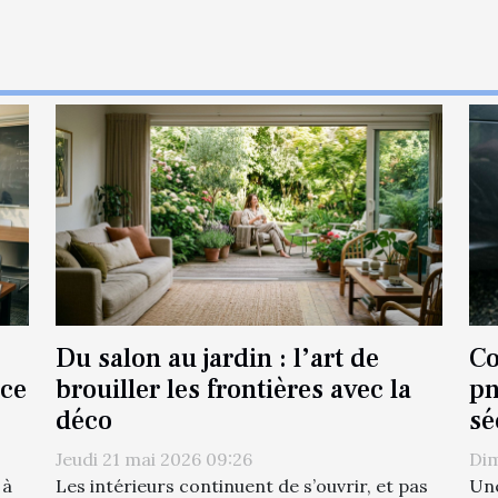
Du salon au jardin : l’art de
Co
nce
brouiller les frontières avec la
pn
déco
sé
Jeudi 21 mai 2026 09:26
Dim
 à
Les intérieurs continuent de s’ouvrir, et pas
Une