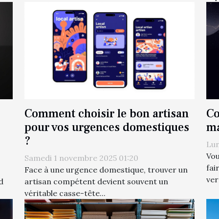
Comment choisir le bon artisan
Co
pour vos urgences domestiques
ma
?
Lun
Vou
Samedi 1 novembre 2025 01:20
fai
Face à une urgence domestique, trouver un
ver
d
artisan compétent devient souvent un
véritable casse-tête...