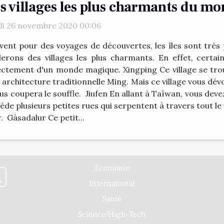
s villages les plus charmants du m
di 26 novembre 2020 00:06
vent pour des voyages de découvertes, les îles sont très 
lerons des villages les plus charmants. En effet, certain
ectement d'un monde magique. Xingping Ce village se trouv
n architecture traditionnelle Ming. Mais ce village vous dév
s coupera le souffle. Jiufen En allant à Taïwan, vous devez 
de plusieurs petites rues qui serpentent à travers tout le v
 Gásadalur Ce petit...
Economie
International
Santé
Science/High-Tech