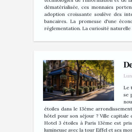
technologies de l'information et de l
dématérialisée, ces monnaies portent
adoption croissante soulève des inte
bancaires. La promesse d'une économ
réglementation. La curiosité naturelle e
De
Lun
Le 
se 
nou
étoiles dans le 13ème arrondissement 
hôtel pour son séjour ? Ville capital
Hotel 3 étoiles à Paris 13ème est pri
lumineuse avec la tour Eiffel et ses m