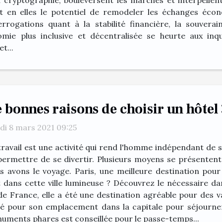
a cryptographie, bouleversent les marchés et interpellent 
 en elles le potentiel de remodeler les échanges écono
rrogations quant à la stabilité financière, la souverai
ie plus inclusive et décentralisée se heurte aux inqui
t...
 bonnes raisons de choisir un hôtel 
di 8 mars 2021 09:25
travail est une activité qui rend l'homme indépendant de se
permettre de se divertir. Plusieurs moyens se présentent
s avons le voyage. Paris, une meilleure destination pour
dans cette ville lumineuse ? Découvrez le nécessaire dans
e de France, elle a été une destination agréable pour des 
sé pour son emplacement dans la capitale pour séjourner 
onuments phares est conseillée pour le passe-temps...