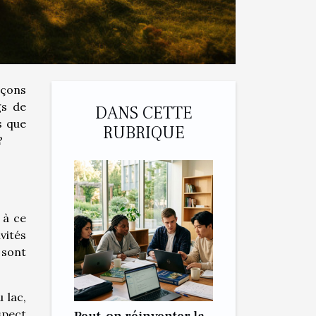
eçons
gs de
DANS CETTE
s que
RUBRIQUE
?
à ce
vités
 sont
 lac,
spect