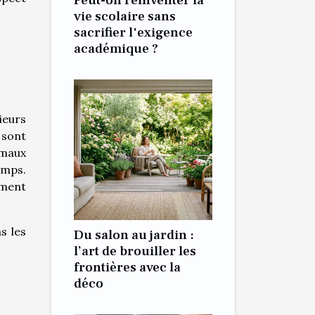
Peut-on réinventer la
vie scolaire sans
sacrifier l'exigence
académique ?
ieurs
 sont
imaux
amps.
ement
s les
Du salon au jardin :
l’art de brouiller les
frontières avec la
déco