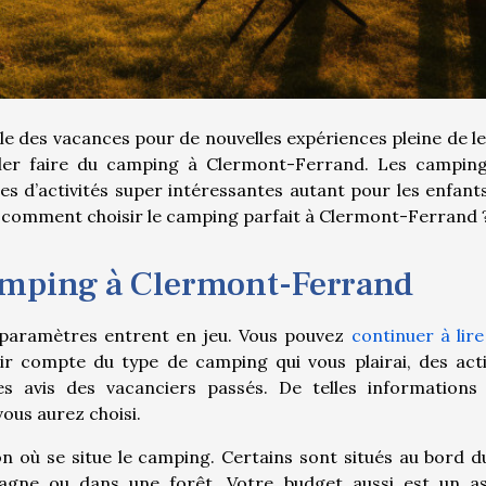
lle des vacances pour de nouvelles expériences pleine de l
’aller faire du camping à Clermont-Ferrand. Les campin
d’activités super intéressantes autant pour les enfant
 et comment choisir le camping parfait à Clermont-Ferrand 
mping à Clermont-Ferrand
s paramètres entrent en jeu. Vous pouvez
continuer à lire
nir compte du type de camping qui vous plairai, des acti
s avis des vacanciers passés. De telles informations
vous aurez choisi.
 où se situe le camping. Certains sont situés au bord du
agne ou dans une forêt. Votre budget aussi est un a