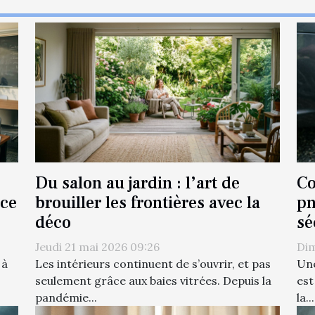
Du salon au jardin : l’art de
Co
nce
brouiller les frontières avec la
pn
déco
sé
Jeudi 21 mai 2026 09:26
Dim
 à
Les intérieurs continuent de s’ouvrir, et pas
Une
seulement grâce aux baies vitrées. Depuis la
est
pandémie...
la...