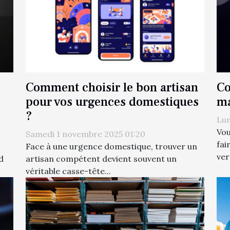
Comment choisir le bon artisan
Co
pour vos urgences domestiques
ma
?
Lun
Vou
Samedi 1 novembre 2025 01:20
fai
Face à une urgence domestique, trouver un
ver
d
artisan compétent devient souvent un
véritable casse-tête...