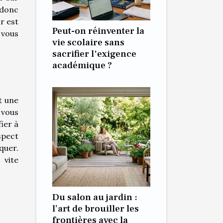
 donc
r est
Peut-on réinventer la
 vous
vie scolaire sans
sacrifier l'exigence
académique ?
t une
 vous
ier à
spect
quer.
 vite
Du salon au jardin :
l’art de brouiller les
frontières avec la