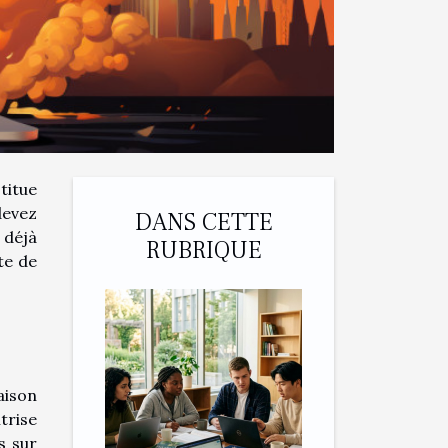
titue
devez
DANS CETTE
 déjà
RUBRIQUE
te de
aison
trise
s sur