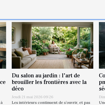
Du salon au jardin : l’art de
Co
nce
brouiller les frontières avec la
pn
déco
sé
Jeudi 21 mai 2026 09:26
Dim
 à
Les intérieurs continuent de s’ouvrir, et pas
Une