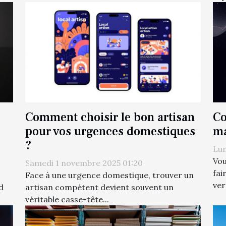
Comment choisir le bon artisan
Co
pour vos urgences domestiques
ma
?
Lun
Vou
Samedi 1 novembre 2025 01:20
fai
Face à une urgence domestique, trouver un
ver
d
artisan compétent devient souvent un
véritable casse-tête...