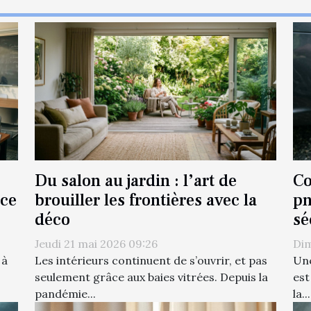
Du salon au jardin : l’art de
Co
nce
brouiller les frontières avec la
pn
déco
sé
Jeudi 21 mai 2026 09:26
Dim
 à
Les intérieurs continuent de s’ouvrir, et pas
Une
seulement grâce aux baies vitrées. Depuis la
est
pandémie...
la...