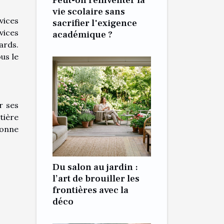
Peut-on réinventer la
vie scolaire sans
vices
sacrifier l'exigence
vices
académique ?
ards.
us le
r ses
tière
bonne
Du salon au jardin :
l’art de brouiller les
frontières avec la
déco