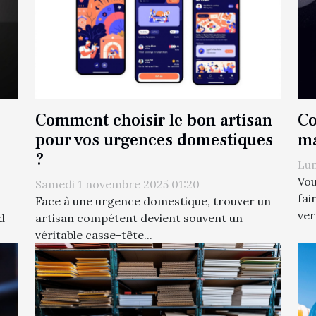
Comment choisir le bon artisan
Co
pour vos urgences domestiques
ma
?
Lun
Vou
Samedi 1 novembre 2025 01:20
fai
Face à une urgence domestique, trouver un
ver
d
artisan compétent devient souvent un
véritable casse-tête...