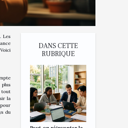
. Les
tance
DANS CETTE
 Voici
RUBRIQUE
ompte
 plus
à tout
ir la
 pour
ys du