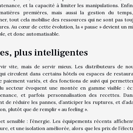
ntenance, et la capacité à limiter les manipulations. Enfin
s matières premières, mais aussi la gestion du temps
ner, tout cela mobilise des ressources qui ne sont pas tou
ures. Au cœur de cette évolution, la « pause » devient un m
ble, et donc automatisable.
s, plus intelligentes
ir vite, mais de servir mieux. Les distributeurs de nou
ui circulent dans certains hôtels ou espaces de restaura
paiement variés, et des fonctions de suivi qui permette
 du secteur évoquent une montée en gamme visible : éc
tenance, et parfois personnalisation des recettes. Dan
t de réduire les pannes, d’anticiper les ruptures, et d’ad
n, plutôt que de remplir « au feeling ».
et sensible : l’énergie. Les équipements récents affichen
e, et une isolation améliorée, alors que les prix de l’élect