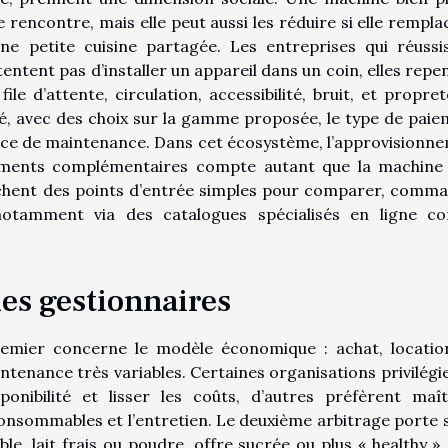
de rencontre, mais elle peut aussi les réduire si elle rempl
ne petite cuisine partagée. Les entreprises qui réussi
entent pas d’installer un appareil dans un coin, elles repe
ile d’attente, circulation, accessibilité, bruit, et propret
é, avec des choix sur la gamme proposée, le type de paie
nce de maintenance. Dans cet écosystème, l’approvisionn
ements complémentaires compte autant que la machine 
chent des points d’entrée simples pour comparer, comm
notamment via des catalogues spécialisés en ligne 
es gestionnaires
premier concerne le modèle économique : achat, locatio
ntenance très variables. Certaines organisations privilégie
onibilité et lisser les coûts, d’autres préfèrent maît
nsommables et l’entretien. Le deuxième arbitrage porte s
le, lait frais ou poudre, offre sucrée ou plus « healthy », 