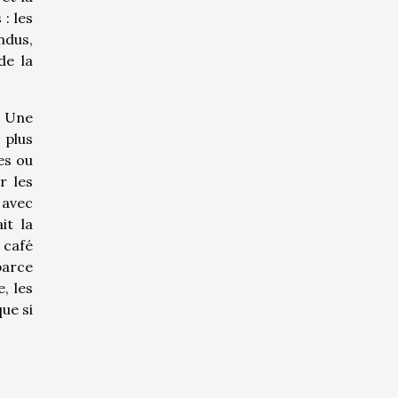
: les
ndus,
de la
. Une
 plus
es ou
r les
 avec
it la
 café
parce
, les
ue si