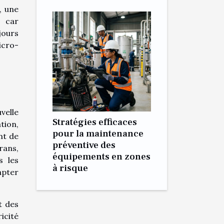
, une
, car
jours
icro-
velle
Stratégies efficaces
tion,
pour la maintenance
nt de
préventive des
rans,
équipements en zones
s les
à risque
apter
t des
ricité