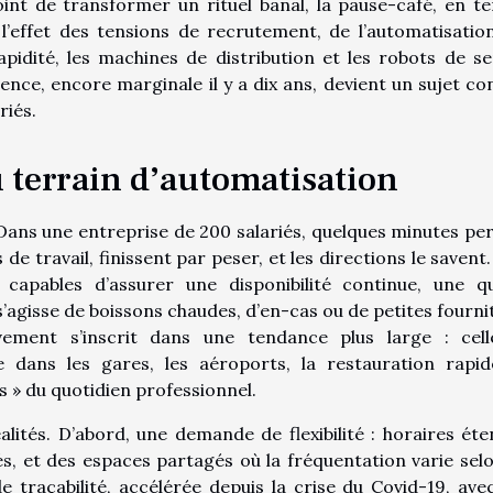
nt de transformer un rituel banal, la pause-café, en te
l’effet des tensions de recrutement, de l’automatisatio
pidité, les machines de distribution et les robots de se
ence, encore marginale il y a dix ans, devient un sujet co
riés.
 terrain d’automatisation
ux. Dans une entreprise de 200 salariés, quelques minutes pe
e travail, finissent par peser, et les directions le savent.
 capables d’assurer une disponibilité continue, une qu
l s’agisse de boissons chaudes, d’en-cas ou de petites fourni
ement s’inscrit dans une tendance plus large : cel
le dans les gares, les aéroports, la restauration rapid
 » du quotidien professionnel.
lités. D’abord, une demande de flexibilité : horaires éte
és, et des espaces partagés où la fréquentation varie selo
de traçabilité, accélérée depuis la crise du Covid-19, ave