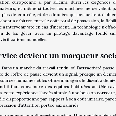
ation européenne a, par ailleurs, durci les exigences d
ateurs, et même si toutes les machines ne se valent pa
e, plus de contrôle, et des données qui permettent d’objec
rchent à arbitrer entre le coût total de possession, la fiabili
té à intervenir vite en cas d’incident. La technologie n’effa
çon de les gérer, avec un pilotage davantage fondé su
 vérifications manuelles.
ervice devient un marqueur soci
 Dans un marché du travail tendu, où l’attractivité passe 
lité de l’offre de pause devient un signal, presque un éléme
ssources humaines et les office managers le disent à demi-
nd il faut convaincre des équipes habituées au télétrava
s cette expérience, l’accès simple à une boisson correcte,
rôle disproportionné par rapport à son coût unitaire, parce 
impression d’attention portée aux salariés.
rge, prennent une dimension sociale. Une machine bien p