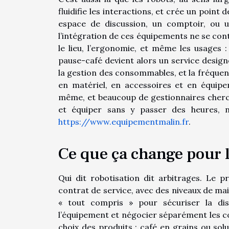
fluidifie les interactions, et crée un point 
espace de discussion, un comptoir, ou u
l’intégration de ces équipements ne se cont
le lieu, l’ergonomie, et même les usages : f
pause-café devient alors un service design
la gestion des consommables, et la fréque
en matériel, en accessoires et en équip
même, et beaucoup de gestionnaires cher
et équiper sans y passer des heures, 
https://www.equipementmalin.fr
.
Ce que ça change pour l
Qui dit robotisation dit arbitrages. Le 
contrat de service, avec des niveaux de mai
« tout compris » pour sécuriser la disp
l’équipement et négocier séparément les co
choix des produits : café en grains ou solub