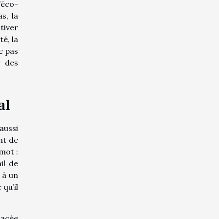
’éco-
s, la
tiver
té, la
ce pas
r des
al
aussi
nt de
mot :
il de
 à un
qu’il
lacée