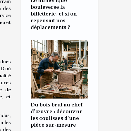
Le numérique
rrain
bouleverse la
n des
billetterie, et si on
rvice
repensait nos
ncret
déplacements ?
rdues
 D’où
alité
tures
le de
e, et
Du bois brut au chef-
d’œuvre : découvrir
ndus,
les coulisses d’une
n les
pièce sur-mesure
c des