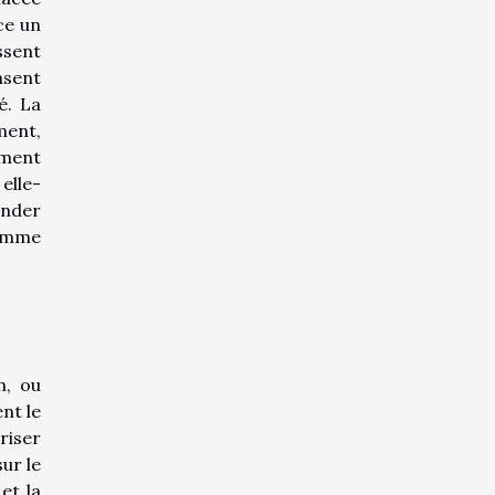
ace un
ssent
nsent
é. La
ment,
ement
elle-
ander
comme
n, ou
nt le
riser
ur le
et la