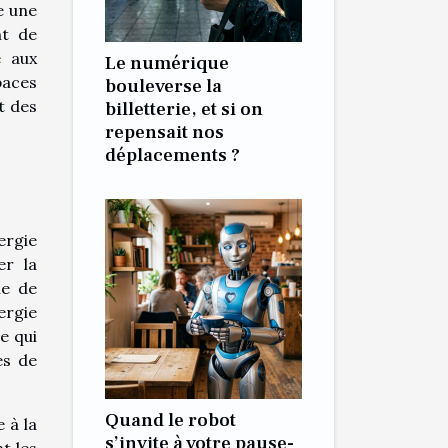
e une
nt de
é aux
Le numérique
paces
bouleverse la
t des
billetterie, et si on
repensait nos
déplacements ?
ergie
er la
le de
ergie
e qui
es de
Quand le robot
 à la
s’invite à votre pause-
t les