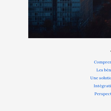
Comprend
Les bé
Une soluti
Intégrati
Perspect