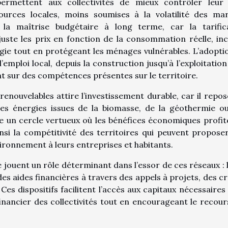
ermettent aux collectivités de mieux contrôler leur
sources locales, moins soumises à la volatilité des ma
e la maîtrise budgétaire à long terme, car la tarific
uste les prix en fonction de la consommation réelle, inc
ergie tout en protégeant les ménages vulnérables. L’adopti
mploi local, depuis la construction jusqu’à l’exploitation 
nt sur des compétences présentes sur le territoire.
nouvelables attire l’investissement durable, car il repos
 les énergies issues de la biomasse, de la géothermie o
e un cercle vertueux où les bénéfices économiques profit
ainsi la compétitivité des territoires qui peuvent propose
vironnement à leurs entreprises et habitants.
ouent un rôle déterminant dans l’essor de ces réseaux : l
 des aides financières à travers des appels à projets, des cr
Ces dispositifs facilitent l’accès aux capitaux nécessaires
 financier des collectivités tout en encourageant le recour