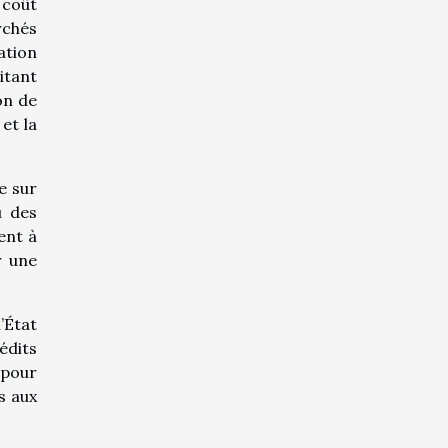
 coût
rchés
ation
itant
on de
et la
e sur
u des
ent à
r une
’État
édits
 pour
s aux