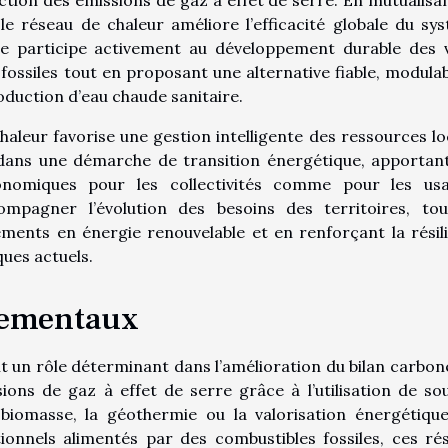
le réseau de chaleur améliore l’efficacité globale du sy
 participe activement au développement durable des vi
 fossiles tout en proposant une alternative fiable, modulab
roduction d’eau chaude sanitaire.
haleur favorise une gestion intelligente des ressources lo
it dans une démarche de transition énergétique, apportan
onomiques pour les collectivités comme pour les us
ompagner l’évolution des besoins des territoires, to
ements en énergie renouvelable et en renforçant la résil
ques actuels.
nementaux
t un rôle déterminant dans l’amélioration du bilan carbon
sions de gaz à effet de serre grâce à l’utilisation de so
 biomasse, la géothermie ou la valorisation énergétiqu
ionnels alimentés par des combustibles fossiles, ces ré