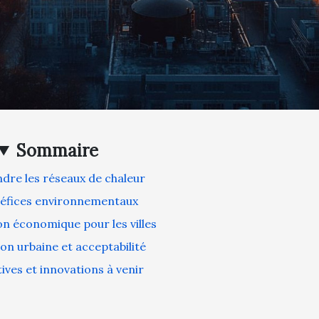
Sommaire
re les réseaux de chaleur
néfices environnementaux
on économique pour les villes
on urbaine et acceptabilité
ives et innovations à venir