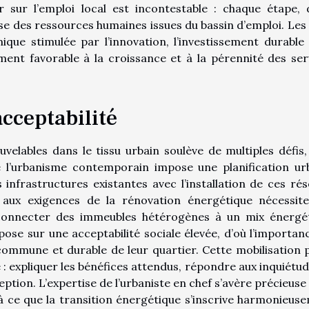
ier sur l’emploi local est incontestable : chaque étape, 
se des ressources humaines issues du bassin d’emploi. Les v
que stimulée par l’innovation, l’investissement durable 
ent favorable à la croissance et à la pérennité des ser
acceptabilité
velables dans le tissu urbain soulève de multiples défis,
e l’urbanisme contemporain impose une planification ur
 infrastructures existantes avec l’installation de ces rés
 aux exigences de la rénovation énergétique nécessit
connecter des immeubles hétérogènes à un mix énergé
pose sur une acceptabilité sociale élevée, d’où l’importan
 commune et durable de leur quartier. Cette mobilisation 
e : expliquer les bénéfices attendus, répondre aux inquiétud
eption. L’expertise de l’urbaniste en chef s’avère précieuse
nt à ce que la transition énergétique s’inscrive harmonieus