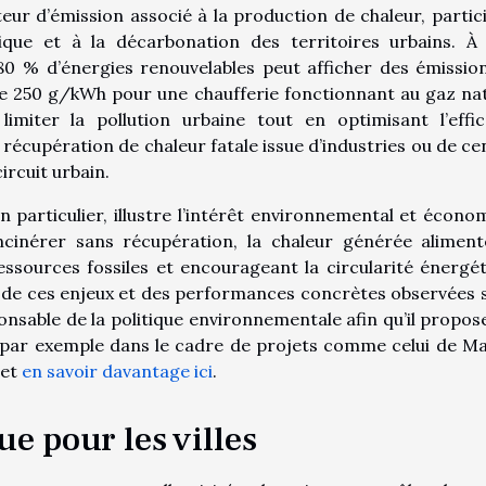
teur d’émission associé à la production de chaleur, partic
ique et à la décarbonation des territoires urbains. À 
 80 % d’énergies renouvelables peut afficher des émissio
e 250 g/kWh pour une chaufferie fonctionnant au gaz nat
iter la pollution urbaine tout en optimisant l’effic
 récupération de chaleur fatale issue d’industries ou de ce
ircuit urbain.
n particulier, illustre l’intérêt environnemental et écono
incinérer sans récupération, la chaleur générée aliment
ssources fossiles et encourageant la circularité énergét
de ces enjeux et des performances concrètes observées s
esponsable de la politique environnementale afin qu’il propos
 par exemple dans le cadre de projets comme celui de M
 et
en savoir davantage ici
.
e pour les villes