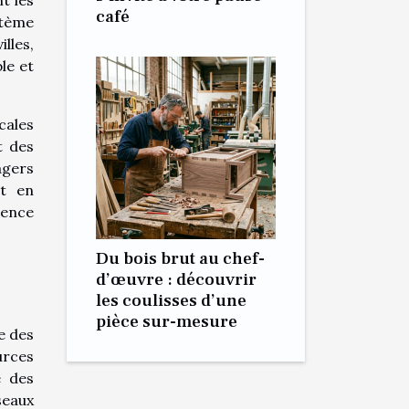
café
stème
lles,
le et
cales
t des
agers
ut en
ience
Du bois brut au chef-
d’œuvre : découvrir
les coulisses d’une
pièce sur-mesure
e des
urces
e des
seaux