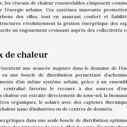
e, les réseaux de chaleur renouvelables s’imposent comm
r l’énergie urbaine. Ces systèmes innovants promette
rbone des villes, tout en assurant confort et fiabilit
tructures révolutionnent la gestion énergétique des es
scite un engouement croissant auprès des collectivités e
x de chaleur
présentent une avancée majeure dans le domaine de l’én
 en une boucle de distribution permettant d’achemin
timents d’un même système urbain, grâce à un ensemb
if centralisé favorise le recours à des sources d’én
la chaleur est extraite directement du sous-sol, la biomass
ères organiques, le solaire avec des capteurs thermiqu
 chaleur issue d’industries ou de centres de données.
nergétiques dans une seule boucle de distribution optimise
ction des émissions de gaz à effet de serre. En mutualisan