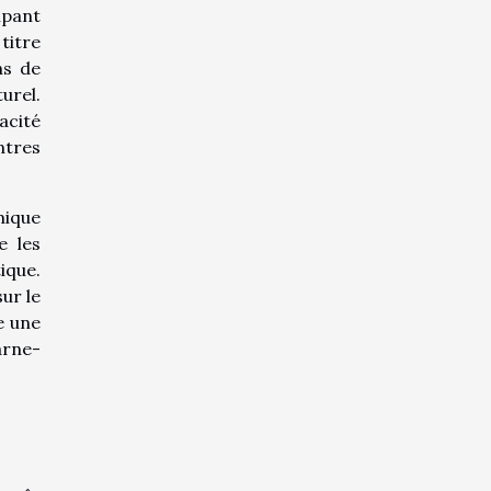
ipant
titre
ns de
urel.
acité
ntres
mique
e les
ique.
ur le
e une
arne-