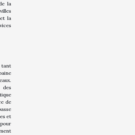
de la
illes
et la
vices
 tant
baine
eaux.
e des
tique
ce de
passe
es et
 pour
ement