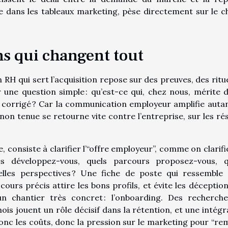
ble dans les tableaux marketing, pèse directement sur le ch
ons qui changent tout
 RH qui sert l’acquisition repose sur des preuves, des ritue
une question simple : qu’est-ce qui, chez nous, mérite d
e corrigé ? Car la communication employeur amplifie autan
non tenue se retourne vite contre l’entreprise, sur les ré
, consiste à clarifier l’“offre employeur”, comme on clarifi
s développez-vous, quels parcours proposez-vous, q
uelles perspectives ? Une fiche de poste qui ressemble
ours précis attire les bons profils, et évite les déception
 un chantier très concret : l’onboarding. Des recherch
 jouent un rôle décisif dans la rétention, et une intégr
onc les coûts, donc la pression sur le marketing pour “rem