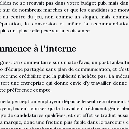
s solides ne se trouvait pas dans votre budget pub, mais dan
mpe sur de nombreux marchés et que les candidats se mon
ent au centre du jeu, non comme un slogan, mais comm
réputation, la conversion et même la recommandatio
us un “plus” : elle pèse sur la croissance.
mmence à l’interne
agnes. Un commentaire sur un site d’avis, un post LinkedIn
to d’équipe partagée sans plan de communication, et c’est
avec une crédibilité que la publicité n’achète pas. La méca
ter : une entreprise qui donne envie d’y travailler donne 
cette préférence compte.
que la perception employeur dépasse le seul recrutement. 
eur, les entreprises qui la travaillent réduisent général
e de candidatures qualifiées, et cet effet se traduit aussi
 marque, donc une friction plus faible dans le parcours cl
comparent, et cherchent des preuves sociales; une organis