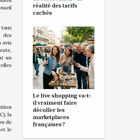
réalité des tarifs
nseil
cachés
 taux
é des
 avis
este,
nt un
elles
Le live shopping va-t-
il vraiment faire
ition
décoller les
), la
marketplaces
ou de
françaises ?
et le