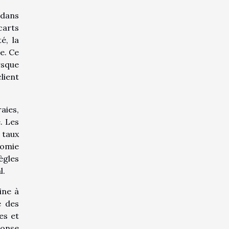
 dans
carts
é, la
e. Ce
rsque
lient
aies,
. Les
 taux
nomie
ègles
l.
ine à
e des
es et
ponse