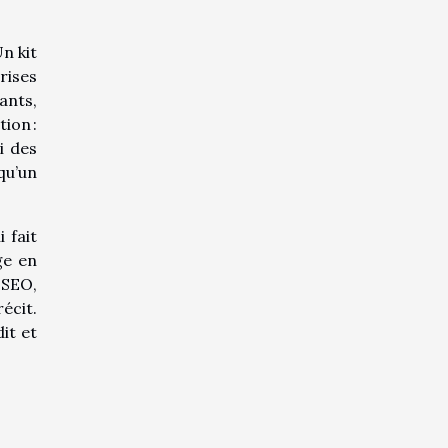
n kit
rises
ants,
ion :
i des
qu’un
 fait
ge en
 SEO,
écit.
dit et