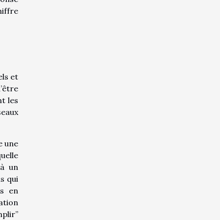
iffre
ls et
’être
t les
seaux
e une
uelle
 à un
s qui
es en
ation
plir”