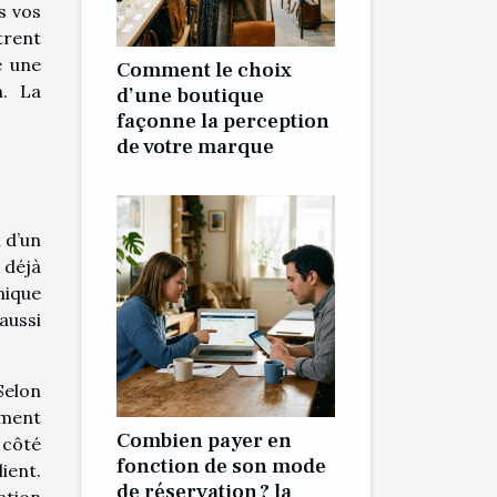
s vos
trent
e une
Comment le choix
n. La
d’une boutique
façonne la perception
de votre marque
 d’un
 déjà
nique
aussi
Selon
ement
Combien payer en
 côté
fonction de son mode
ient.
de réservation ? la
ation