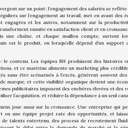
ergent sur un point : l’engagement des salariés se reflète
éguliers sur l’engagement au travail, met en avant des é
nt engagées et les autres, notamment sur la productivit
e transforment ensuite en satisfaction client et en croissanc
is une chaîne, et chaque maillon compte, surtout lo
ain est le produit, ou lorsqu’elle dépend d’un support c
: le contenu. Les équipes RH produisent des histoires vr
utions, et ce matériau alimente un marketing plus crédible
gés sans être scénarisés à l’excès, génèrent souvent des
de marque, et cette visibilité organique devient une éco
rmes publicitaires imposent des enchères élevées et des r
liser l’acquisition, et réduire la dépendance à un seul cana
 mieux joue aussi sur la croissance. Une entreprise qui pe
t ou une équipe projet rate des opportunités, et laiss
ine de talents entretenu, des process de recrutement fluid
issent le délai entre la demande du marché et la ré