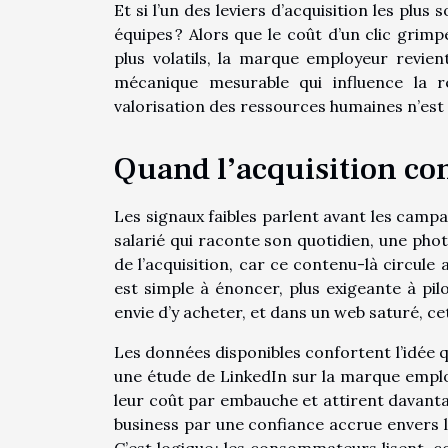
Et si l’un des leviers d’acquisition les plu
équipes ? Alors que le coût d’un clic gri
plus volatils, la marque employeur revi
mécanique mesurable qui influence la 
valorisation des ressources humaines n’est pl
Quand l’acquisition co
Les signaux faibles parlent avant les camp
salarié qui raconte son quotidien, une pho
de l’acquisition, car ce contenu-là circule 
est simple à énoncer, plus exigeante à pilo
envie d’y acheter, et dans un web saturé, 
Les données disponibles confortent l’idée 
une étude de LinkedIn sur la marque employ
leur coût par embauche et attirent davantag
business par une confiance accrue envers la
C’est logique : les consommateurs lisent, 