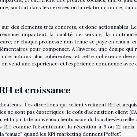
e, surtout dans les services où la relation compte, du co
oue sur des éléments très concrets, et donc actionnables. Le
sence impactent la qualité de service, la continuit
l’heure; or chaque promesse non tenue se paye en churn, en
émentaires pour compenser. À l’inverse, une équipe qui r
 interactions plus cohérentes, et cette cohérence devie
t, on vend une expérience, et l’expérience commence avec c
 RH et croissance
indicateurs. Les directions qui relient vraiment RH et acquis
s ne sont pas ésotériques : le coût d’acquisition client (CAC
on, et la part de nouveaux clients issue du bouche-à-oreille 
 RH comme l’absentéisme, la rétention à 6 ou 12 mois, 
cause”, quand les KPI marketing donnent l’“effet”.