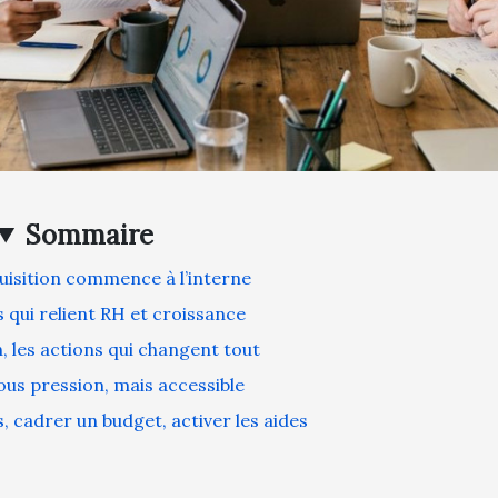
Sommaire
uisition commence à l’interne
s qui relient RH et croissance
n, les actions qui changent tout
ous pression, mais accessible
 cadrer un budget, activer les aides