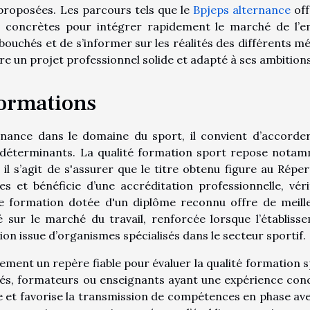
 proposées. Les parcours tels que le
Bpjeps alternance
off
t concrètes pour intégrer rapidement le marché de l’e
bouchés et de s’informer sur les réalités des différents mé
e un projet professionnel solide et adapté à ses ambitions
formations
rnance dans le domaine du sport, il convient d’accorde
es déterminants. La qualité formation sport repose nota
il s’agit de s'assurer que le titre obtenu figure au Réper
es et bénéficie d’une accréditation professionnelle, véri
e formation dotée d'un diplôme reconnu offre de meill
 sur le marché du travail, renforcée lorsque l’établiss
tion issue d’organismes spécialisés dans le secteur sportif.
ement un repère fiable pour évaluer la qualité formation s
és, formateurs ou enseignants ayant une expérience con
e et favorise la transmission de compétences en phase ave