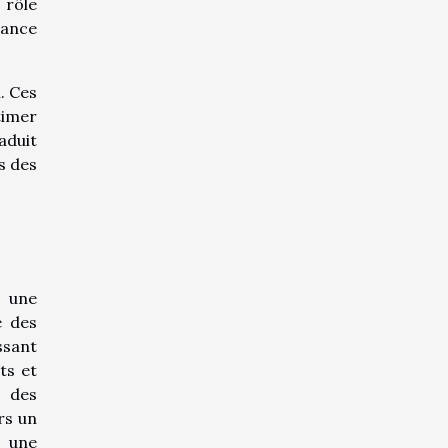
 rôle
nance
. Ces
timer
aduit
s des
r une
é des
ssant
ts et
r des
rs un
t une