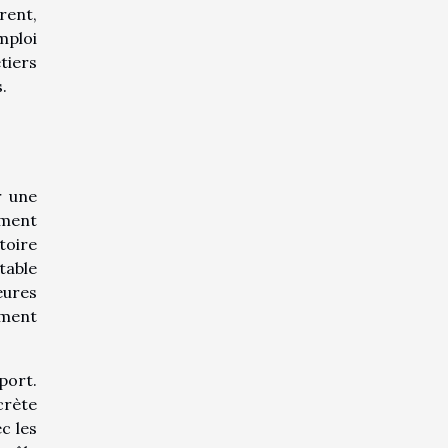
rent,
mploi
tiers
.
r une
mment
toire
table
eures
ement
port.
crète
c les