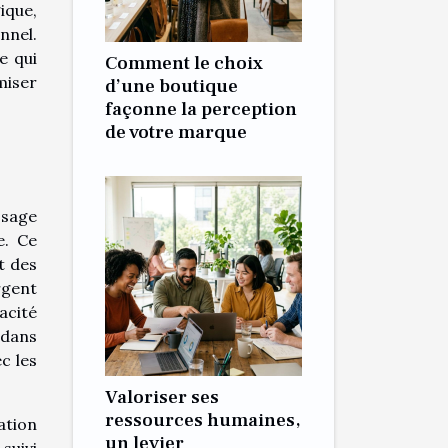
ique,
nnel.
e qui
Comment le choix
miser
d’une boutique
façonne la perception
de votre marque
ssage
e. Ce
t des
rgent
acité
 dans
c les
Valoriser ses
ressources humaines,
ation
un levier
suivi