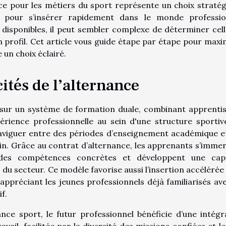
ce pour les métiers du sport représente un choix stratég
e pour s’insérer rapidement dans le monde professio
 disponibles, il peut sembler complexe de déterminer cell
on profil. Cet article vous guide étape par étape pour maxi
 un choix éclairé.
ités de l’alternance
 sur un système de formation duale, combinant apprenti
rience professionnelle au sein d'une structure sportiv
aviguer entre des périodes d’enseignement académique e
in. Grâce au contrat d’alternance, les apprenants s’imme
 des compétences concrètes et développent une cap
 du secteur. Ce modèle favorise aussi l’insertion accélérée
 appréciant les jeunes professionnels déjà familiarisés ave
f.
ce sport, le futur professionnel bénéficie d’une intégr
il, facilitée par la diversité des missions confiées et le 