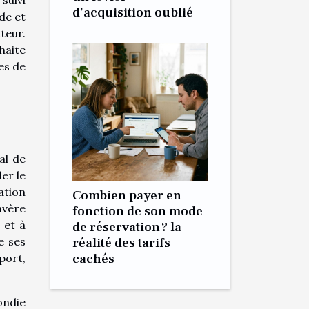
d’acquisition oublié
de et
teur.
haite
es de
al de
er le
ation
Combien payer en
avère
fonction de son mode
 et à
de réservation ? la
e ses
réalité des tarifs
cachés
port,
ondie