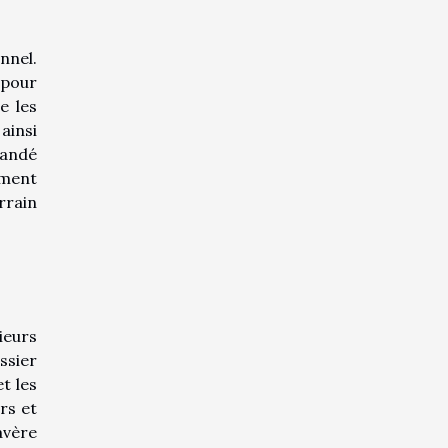
nnel.
 pour
e les
ainsi
mandé
ement
rrain
ieurs
ssier
t les
rs et
avère