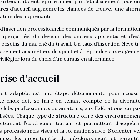
 partenariats entreprise noués par l’établissement joue un
ures d’accueil augmente les chances de trouver une alter
sation des apprenants.
ux d’insertion professionnelle communiqués par la formation
 aperçu réel du devenir des anciens apprentis et d’es
s besoins du marché du travail. Un taux d’insertion élevé tr
icacement aux métiers du sport et à répondre aux exigence
ivilégier lors du choix d’un cursus en alternance.
rise d’accueil
sport adaptée est une étape déterminante pour réussi
e choix doit se faire en tenant compte de la diversit
s clubs professionnels ou amateurs, aux fédérations, en pa
alisées. Chaque type de structure offre des environnemen
rectement l’expérience terrain et permettent d’acquéri
 professionnels visés et la formation suivie. S’orienter ve
imise les opportunités de développement et garanti