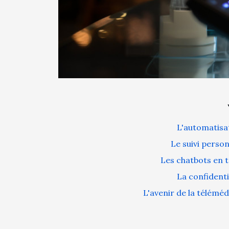
L'automatisa
Le suivi personn
Les chatbots en 
La confidenti
L'avenir de la télémé