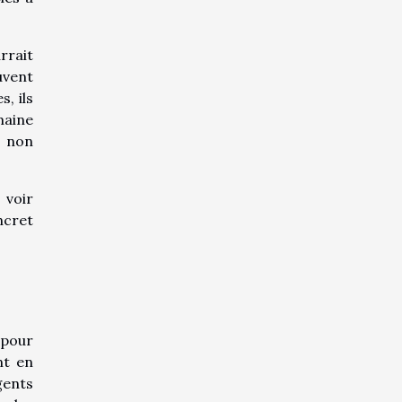
rrait
uvent
, ils
maine
 non
 voir
ncret
 pour
nt en
gents