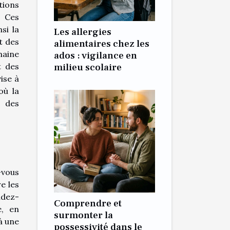
tions
. Ces
si la
Les allergies
t des
alimentaires chez les
maine
ados : vigilance en
t des
milieu scolaire
ise à
où la
s des
-vous
e les
ndez-
Comprendre et
e, en
surmonter la
à une
possessivité dans le