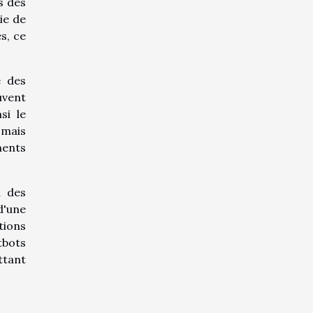
s des
ie de
s, ce
e des
uvent
si le
 mais
ments
n des
d'une
tions
tbots
ttant