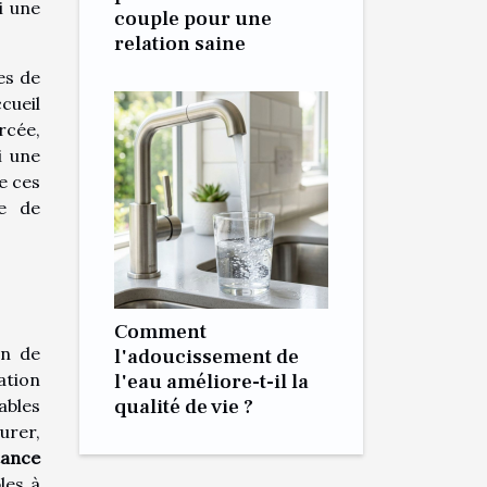
i une
couple pour une
relation saine
es de
cueil
rcée,
i une
de ces
le de
Comment
in de
l'adoucissement de
ation
l'eau améliore-t-il la
qualité de vie ?
ables
urer,
tance
les à