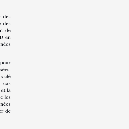
r des
e des
nt de
PD en
nnées
 pour
sées.
s clé
n cas
et la
e les
nnées
er de