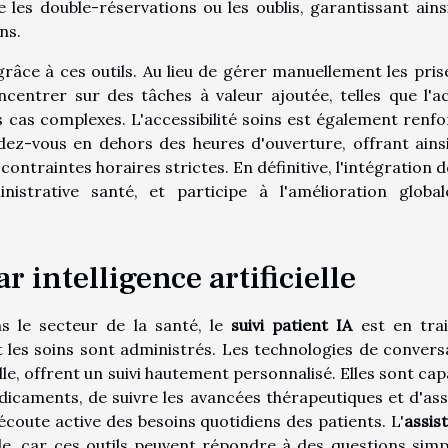
 les double-réservations ou les oublis, garantissant ains
ns.
grâce à ces outils. Au lieu de gérer manuellement les pris
entrer sur des tâches à valeur ajoutée, telles que l'ac
s cas complexes. L'accessibilité soins est également renfo
dez-vous en dehors des heures d'ouverture, offrant ains
 contraintes horaires strictes. En définitive, l'intégration 
istrative santé, et participe à l'amélioration globa
r intelligence artificielle
s le secteur de la santé, le
suivi patient IA
est en tra
les soins sont administrés. Les technologies de convers
lle, offrent un suivi hautement personnalisé. Elles sont cap
dicaments, de suivre les avancées thérapeutiques et d'ass
écoute active des besoins quotidiens des patients. L'
assis
e, car ces outils peuvent répondre à des questions simp