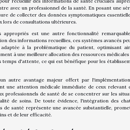
pour recueillir des informations de santé cruciales auprè
re avec un professionnel de la santé. En posant une sér
sure de collecter des données symptomatiques essentielle
lors de consultations ultérieures.
tes appropriés est une autre fonctionnalité remarquabl
ion des informations recueillies, ces systèmes avancés pe
 adaptée à la problématique du patient, optimisant ain
ement à une meilleure allocation des ressources médicales
s temps d'attente, ce qui est bénéfique pour les établisse
 un autre avantage majeur offert par l'implémentatio
tent une attention médicale immédiate de ceux relevant 
x professionnels de santé de se concentrer sur les situa
alité de soins. De toute évidence, l'intégration des cha
ns de santé représente une avancée substantielle, prome
ns et de leur efficacité.